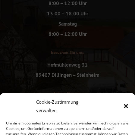
8:00 – 12:00 Uhr
13:00 – 18:00 Uhr
Samstag
8:00 – 12:00 Uhr
besuchen Sie uns:
Hofmühlenweg 31
89407 Dillingen – Steinheim
folgen Sie uns:
Cookie-Zustimmung
verwalten
Um dir ein optimales Erlebnis zu bieten, verwenden wir Technologien wie
Cookies, um Geräteinformationen zu speichern und/oder darauf
zuzugreifen. Wenn du diesen Technologien zustimmst, können wir Daten